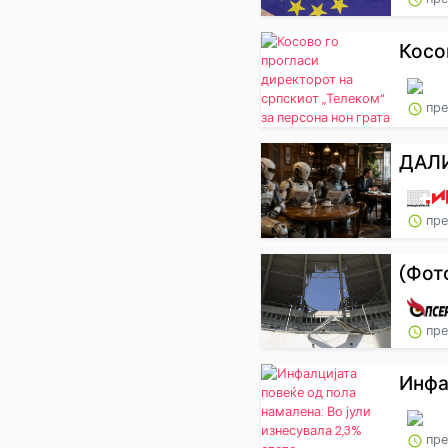
Косо
пре
ДАЛИ
пре
(Фот
пре
Инфа
пре