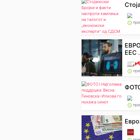
Стој
пре
ЕВР
ЕЕС ..
пре
ФОТО
пре
Евро
пре