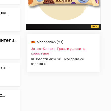
м...
тели...
Macedonian (MK)
За нас
·
Контакт
·
Права и услови на
користење
·
© Новости.мк 2026. Сите права се
задржани
н...
...