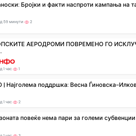
аноски: Бројки и факти наспроти кампања на тал
д 59 минути
2
ОПСКИТЕ АЕРОДРОМИ ПОВРЕМЕНО ГО ИСКЛУ
.
д 1 час
1
 | Најголема поддршка: Весна Ѓиновска-Илкова 
д 1 час
2
зоната повеќе нема пари за големи субвенции
д 1 час
3