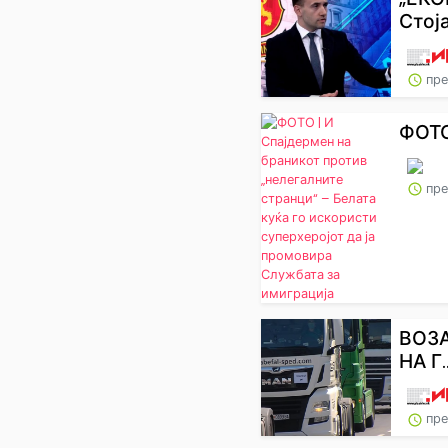
Стоја
пре
ФОТО
пре
ВОЗА
НА Г..
пре