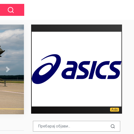
Next
Што пронајде полицијата во спалната со
на Мајкл Џексон? Поранешниот детект
откри нови детали