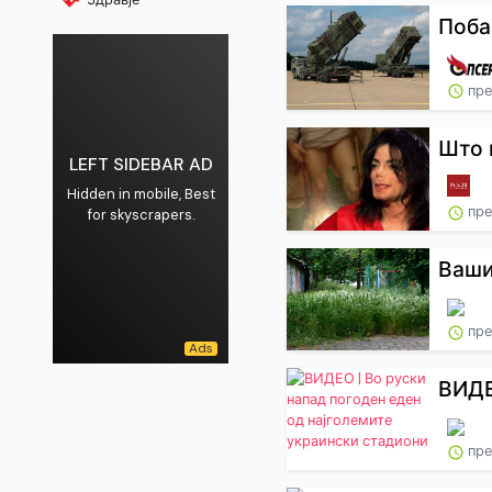
Поба
пре
Што п
LEFT SIDEBAR AD
Hidden in mobile, Best
пре
for skyscrapers.
Ваши
пре
ВИДЕ
пре