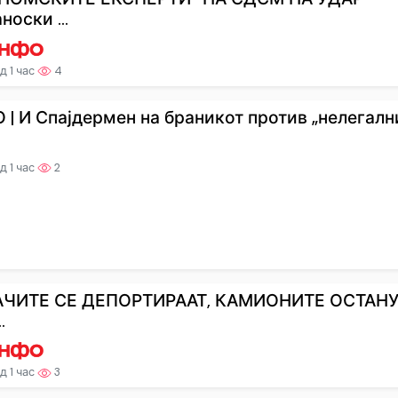
носки ...
д 1 час
4
 | И Спајдермен на браникот против „нелегалнит
д 1 час
2
ЧИТЕ СЕ ДЕПОРТИРААТ, КАМИОНИТЕ ОСТАН
.
д 1 час
3