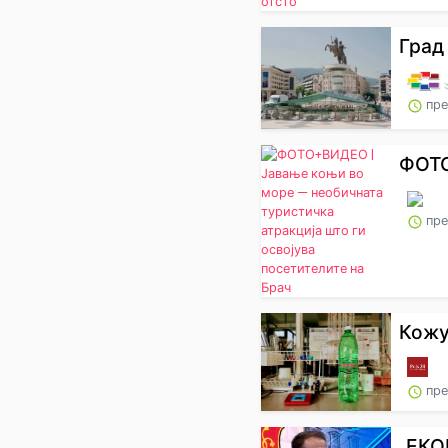
Град
пре
ФОТО
пре
Кожу
пре
„ЕКО