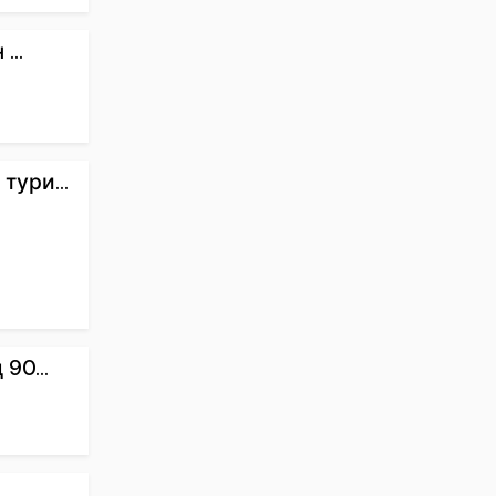
...
ури...
90...