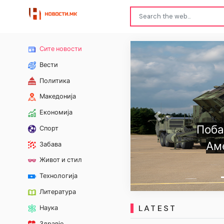
Сите новости
Вести
Политика
Македонија
Економија
Previous
Побарувачката за „Пат
Спорт
Американците имаат
Забава
преостанати пр
Живот и стил
Технологија
Литература
LATEST
Наука
Здравје