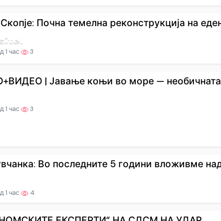
 Скопје: Почна темелна реконструкција на еден 
д 1 час
3
+ВИДЕО | Јавање коњи во море — необичната т
д 1 час
3
вчанка: Во последните 5 години вложивме над 
д 1 час
4
НОМСКИТЕ ЕКСПЕРТИ“ НА СДСМ НА УДАР