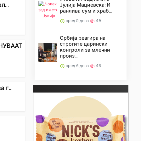
...
Јулија Мациевска: И
ранлива сум и храб...
пред 5 дена
49
Србија реагира на
строгите царински
ЧУВААТ
контроли за млечни
произ...
пред 6 дена
48
г...