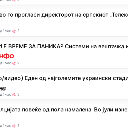
во го прогласи директорот на српскиот „Телеко
д 1 час
2
 Е ВРЕМЕ ЗА ПАНИКА? Системи на вештачка ин
д 1 час
2
о/видео) Еден од најголемите украински стадио
д 1 час
3
лцијата повеќе од пола намалена: Во јули изнес
д 1 час
3