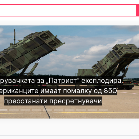
риот“ експлодира,
 помалку од 850
есретнувачи