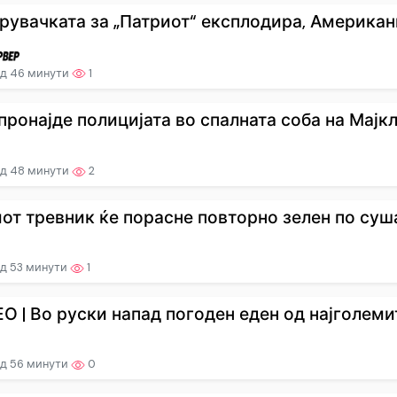
рувачката за „Патриот“ експлодира, Американц
д 46 минути
1
ронајде полицијата во спалната соба на Мајкл .
д 48 минути
2
от тревник ќе порасне повторно зелен по сушат
д 53 минути
1
О | Во руски напад погоден еден од најголемит
д 56 минути
0