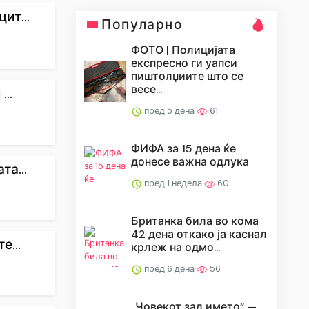
ит...
Популарно
ФОТО | Полицијата
експресно ги уапси
пиштолџиите што се
весе...
..
пред 5 дена
61
ФИФА за 15 дена ќе
донесе важна одлука
а...
пред 1 недела
60
Британка била во кома
42 дена откако ја каснал
е...
крлеж на одмо...
пред 6 дена
56
„Човекот зад името“ —