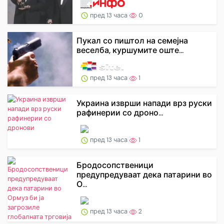
пред 13 часа
0
Пукал со пиштол на семејна
веселба, куршумите оште...
пред 13 часа
1
Украина изврши напади врз руски
рафинерии со дроно...
пред 13 часа
1
Бродосопственици
предупредуваат дека патарини во
О...
пред 13 часа
2