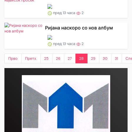
пред 13 часа
2
Ријана наскоро со нов албум
пред 13 часа
2
Прво
Претх.
25
26
27
28
29
30
31
Сл