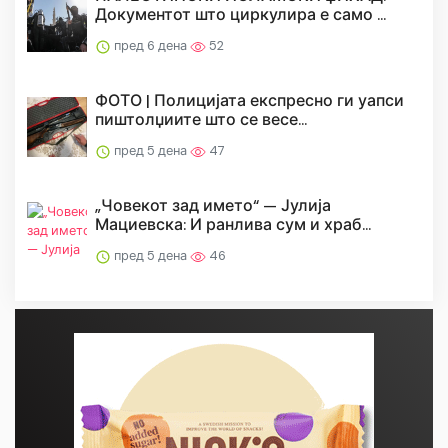
Документот што циркулира е само ...
пред 6 дена
52
ФОТО | Полицијата експресно ги уапси
пиштолџиите што се весе...
пред 5 дена
47
„Човекот зад името“ — Јулија
Мациевска: И ранлива сум и храб...
пред 5 дена
46