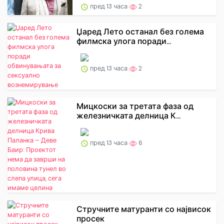
пред 13 часа
2
Џаред Лето останал без голема
филмска улога поради...
пред 13 часа
2
Мицкоски за третата фаза од
железничката делница К...
пред 13 часа
6
Стручните матуранти со највисок
просек