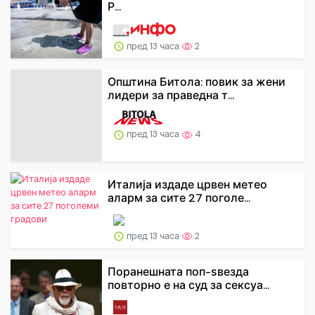
Р...
пред 13 часа
2
Општина Битола: повик за жени
лидери за праведна т...
пред 13 часа
4
Италија издаде црвен метео
аларм за сите 27 поголе...
пред 13 часа
2
Поранешната поп-ѕвезда
повторно е на суд за сексуа...