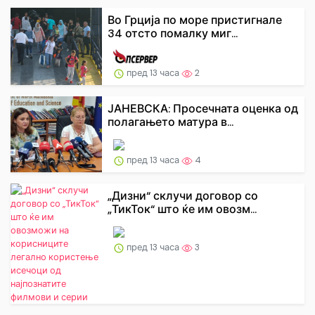
Во Грција по море пристигнале
34 отсто помалку миг...
пред 13 часа
2
ЈАНЕВСКА: Просечната оценка од
полагањето матура в...
пред 13 часа
4
„Дизни“ склучи договор со
„ТикТок“ што ќе им овозм...
пред 13 часа
3