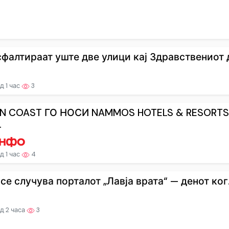
сфалтираат уште две улици кај Здравствениот д
д 1 час
3
N COAST ГО НОСИ NAMMOS HOTELS & RESORTS
.
д 1 час
4
се случува порталот „Лавја врата“ — денот ког.
д 2 часа
3