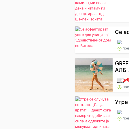
Се а
пре
GREE
АЛБ..
пре
Утре 
пре