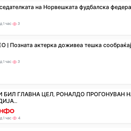
седателката на Норвешката фудбалска федерац
д 1 час
3
О | Позната актерка доживеа тешка сообраќајна
д 1 час
3
 БИЛ ГЛАВНА ЦЕЛ, РОНАЛДО ПРОГОНУВАН Н
ИЈА...
д 1 час
4