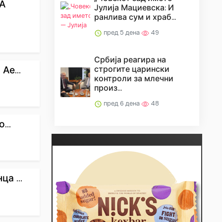
А
Јулија Мациевска: И
ранлива сум и храб...
пред 5 дена
49
Србија реагира на
строгите царински
Ае...
контроли за млечни
произ...
пред 6 дена
48
...
а ...