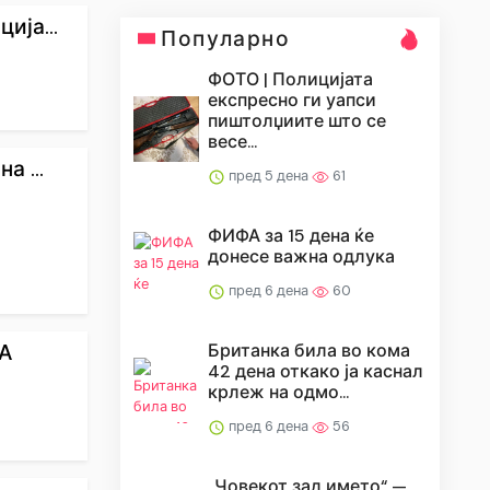
ија...
Популарно
ФОТО | Полицијата
експресно ги уапси
пиштолџиите што се
весе...
 ...
пред 5 дена
61
ФИФА за 15 дена ќе
донесе важна одлука
пред 6 дена
60
А
Британка била во кома
42 дена откако ја каснал
крлеж на одмо...
пред 6 дена
56
„Човекот зад името“ —