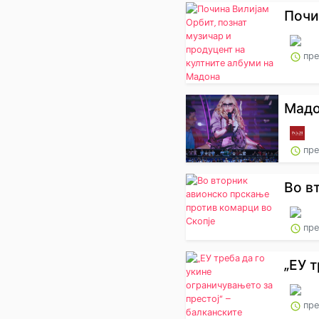
Почи
пре
Мадон
пре
Во в
пре
„ЕУ т
пре