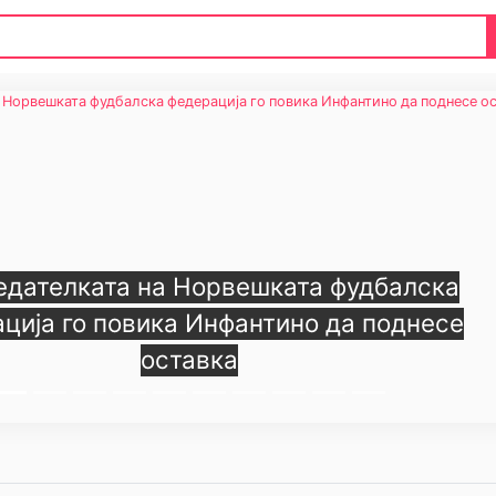
едателката на Норвешката фудбалска
ција го повика Инфантино да поднесе
оставка