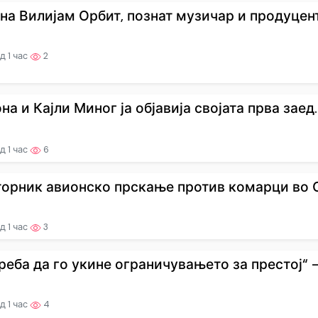
на Вилијам Орбит, познат музичар и продуцент 
д 1 час
2
а и Кајли Миног ја објавија својата прва заед..
д 1 час
6
торник авионско прскање против комарци во С
д 1 час
3
реба да го укине ограничувањето за престој“ –.
д 1 час
4