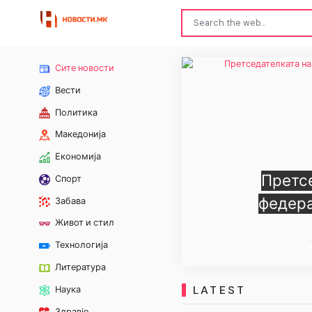
Сите новости
Вести
Политика
Македонија
Економија
Previous
Претс
Спорт
федера
Забава
Живот и стил
Технологија
Литература
LATEST
Наука
Здравје