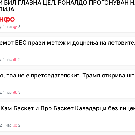
 БИЛ ГЛАВНА ЦЕЛ, РОНАЛДО ПРОГОНУВАН Н
ИЈА...
д 1 час
3
емот ЕЕС прави метеж и доцнења на летовите: 
д 1 час
2
о, тоа не е претседателски“: Трамп открива што
д 1 час
3
Кам Баскет и Про Баскет Кавадарци без лиценц
д 1 час
2