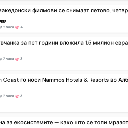
македонски филмови се снимаат летово, четврт
д 2 часа
4
вчанка за пет години вложила 1,5 милион евра –
д 2 часа
3
 Coast го носи Nammos Hotels & Resorts во Алб.
д 2 часа
3
на за екосистемите — како што се топи мразот, 