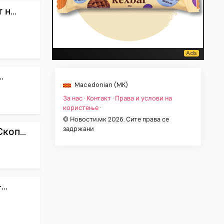
н...
.
Macedonian (MK)
За нас
·
Контакт
·
Права и услови на
користење
·
© Новости.мк 2026. Сите права се
задржани
коп...
..