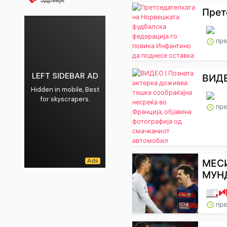
Прет
пре
LEFT SIDEBAR AD
ВИДЕ
Hidden in mobile, Best
for skyscrapers.
пре
МЕСИ
МУНД
пре