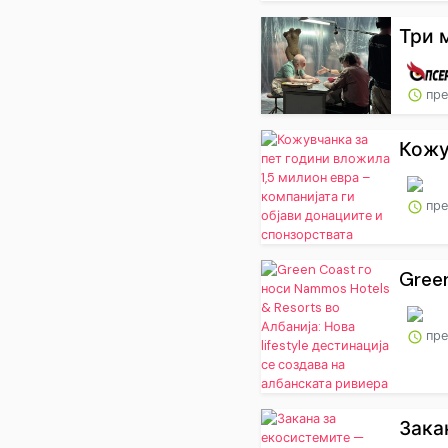
Три 
пре
Кожу
пре
Green
пре
Зака