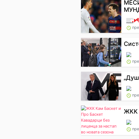
МЕСИ
МУНД
пре
Сист
пре
„Душ
пре
ЖКК 
пре