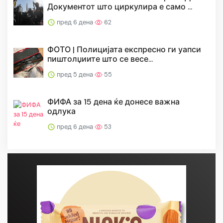
Документот што циркулира е само ...
пред 6 дена
62
ФОТО | Полицијата експресно ги уапси
пиштолџиите што се весе...
пред 5 дена
55
ФИФА за 15 дена ќе донесе важна
одлука
пред 6 дена
53