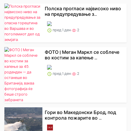
Полска прогласи највисоко ниво
на предупредување з...
пред 1 ден
2
ФОТО | Меган Маркл се соблече
во костим за капење ...
пред 1 ден
2
Гори во Македонски Брод, под
контрола пожарите во ...