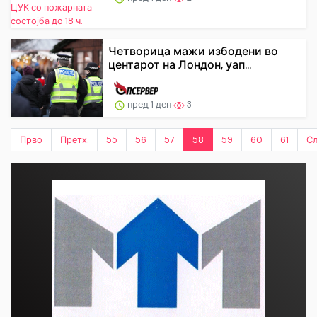
Четворица мажи избодени во
центарот на Лондон, уап...
пред 1 ден
3
Прво
Претх.
55
56
57
58
59
60
61
С