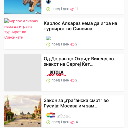
пред 1 ден
11
Карлос Алкараз нема да игра на
турнирот во Синсина...
пред 1 ден
2
Од Дојран до Охрид: Викенд во
знакот на Сергеј Ќет...
пред 1 ден
2
Закон за „граѓанска смрт“ во
Русија: Москва им зам...
пред 1 ден
4