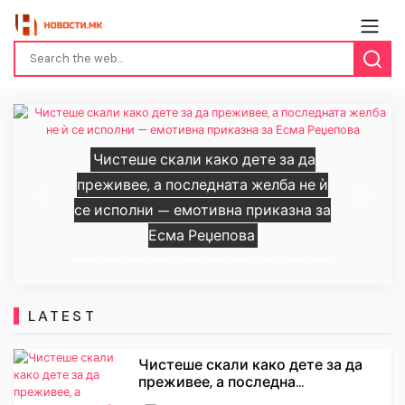
Чистеше скали како дете за да
преживее, а последната желба не ѝ
Previous
Next
се исполни — емотивна приказна за
Есма Реџепова
LATEST
Чистеше скали како дете за да
преживее, а последна...