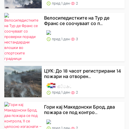
пред 1 ден
2
Велосипедистките на Тур де
Франс се соочуваат со п...
пред 1 ден
3
ЦУК: До 18 часот регистрирани 14
пожари на отворен...
пред 1 ден
2
Гори кај Mакедонски Брод, два
пожара се под контро...
пред 1 ден
2