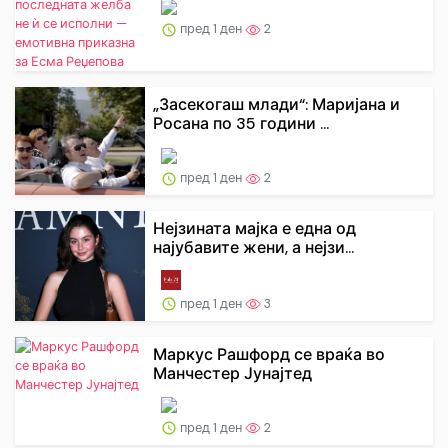
пред 1 ден
2
„Засекогаш млади“: Маријана и
Росана по 35 години ...
пред 1 ден
2
Нејзината мајка е една од
најубавите жени, а нејзи...
пред 1 ден
3
Маркус Рашфорд се враќа во
Манчестер Јунајтед
пред 1 ден
2