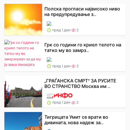
Полска прогласи највисоко ниво
на предупредување з...
пред 1 ден
2
Грк со години го криел телото на
татко му во замрз...
пред 1 ден
2
„ГРАЃАНСКА СМРТ“ ЗА РУСИТЕ
ВО СТРАНСТВО Москва им ...
пред 1 ден
2
Тигрицата Умит се врати во
дивината, нова надеж за...