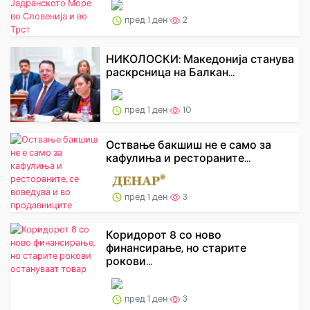
пред 1 ден
2
НИКОЛОСКИ: Македонија станува
раскрсница на Балкан...
пред 1 ден
10
Оствање бакшиш не е само за
кафулиња и рестораните...
пред 1 ден
3
Коридорот 8 со ново
финансирање, но старите
рокови...
пред 1 ден
3