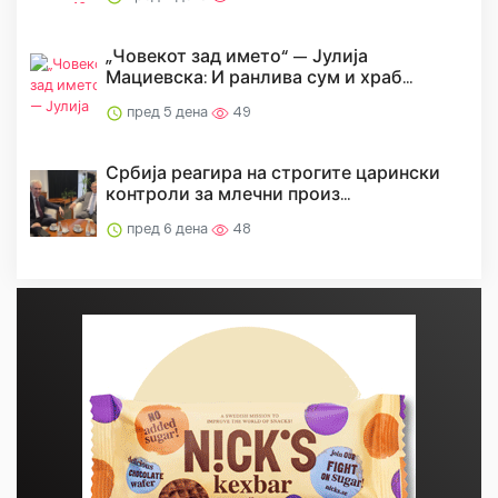
„Човекот зад името“ — Јулија
Мациевска: И ранлива сум и храб...
пред 5 дена
49
Србија реагира на строгите царински
контроли за млечни произ...
пред 6 дена
48