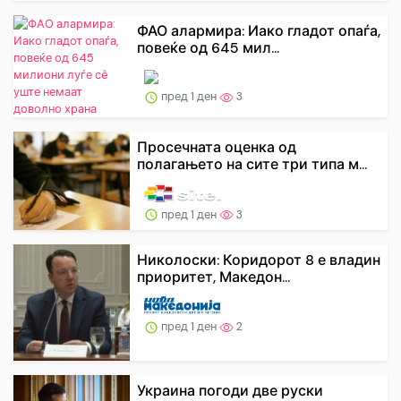
ФАО алармира: Иако гладот опаѓа,
повеќе од 645 мил...
пред 1 ден
3
Просечната оценка од
полагањето на сите три типа м...
пред 1 ден
3
Николоски: Коридорот 8 е владин
приоритет, Македон...
пред 1 ден
2
Украина погоди две руски