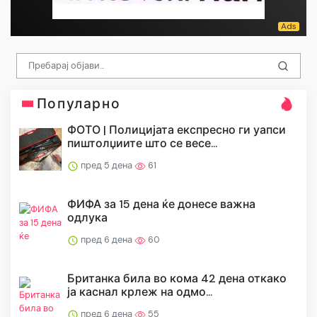
Популарно
ФОТО | Полицијата експресно ги уапси
пиштолџиите што се весе...
пред 5 дена
61
ФИФА за 15 дена ќе донесе важна
одлука
пред 6 дена
60
Британка била во кома 42 дена откако
ја каснал крлеж на одмо...
пред 6 дена
55