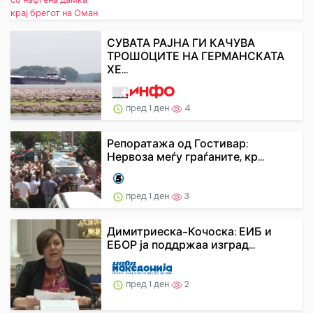
СУВАТА РАЈНА ГИ КАЧУВА
ТРОШОЦИТЕ НА ГЕРМАНСКАТА
ХЕ...
пред 1 ден
4
Репоратажа од Гостивар:
Нервоза меѓу граѓаните, кр...
пред 1 ден
3
Димитриеска-Кочоска: ЕИБ и
ЕБОР ја поддржаа изград...
пред 1 ден
2