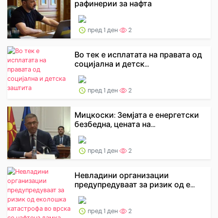
рафинерии за нафта
пред 1 ден
2
Во тек е исплатата на правата од
социјална и детск...
пред 1 ден
2
Мицкоски: Земјата е енергетски
безбедна, цената на...
пред 1 ден
2
Невладини организации
предупредуваат за ризик од е...
пред 1 ден
2