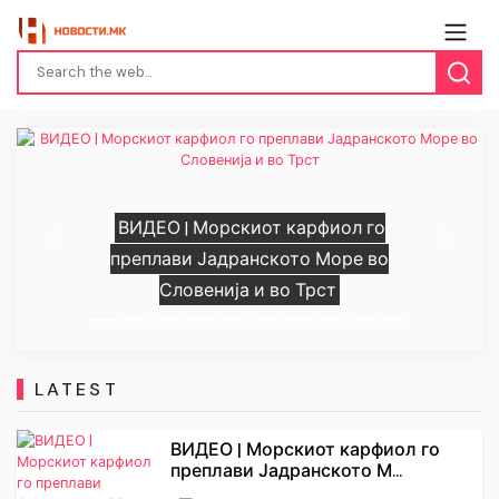
ВИДЕО | Морскиот карфиол го
Previous
Next
преплави Јадранското Море во
Словенија и во Трст
LATEST
ВИДЕО | Морскиот карфиол го
преплави Јадранското М...