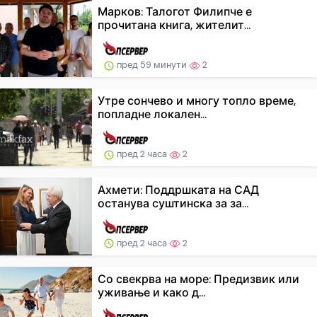
Марков: Талогот Филипче е
прочитана книга, жителит...
пред 59 минути
2
Утре сончево и многу топло време,
попладне локален...
пред 2 часа
2
Ахмети: Поддршката на САД
останува суштинска за за...
пред 2 часа
2
Со свекрва на море: Предизвик или
уживање и како д...