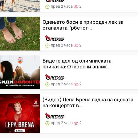
пред 2 часа
2
Одењето боси е природен лек за
стапалата, ‘рбетот ...
пред 2 часа
2
Бидете дел од олимписката
приказна: Отворени аплик...
пред 2 часа
2
(Видео) Лепа Брена падна на сцената
на концертот в...
пред 2 часа
2