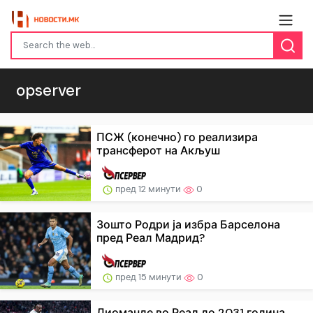
opserver
ПСЖ (конечно) го реализира
трансферот на Акљуш
пред 12 минути
0
Зошто Родри ја избра Барселона
пред Реал Мадрид?
пред 15 минути
0
Диоманде во Реал до 2031 година