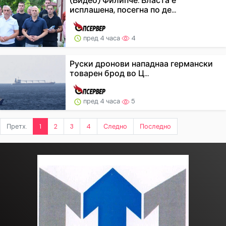
(Видео) Филипче: Власта е
исплашена, посегна по де...
пред 4 часа
4
Руски дронови нападнаа германски
товарен брод во Ц...
пред 4 часа
5
Претх.
1
2
3
4
Следно
Последно