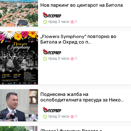
Нов паркинг во центарот на Битола
пред 3 часа
1
„Flowers Symphony“ повторно во
Битола и Охрид со п...
пред 3 часа
1
Поднесена жалба на
ослободителната пресуда за Нико...
пред 3 часа
1