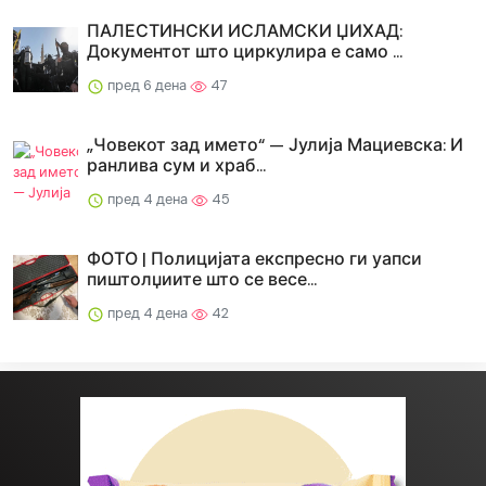
ПАЛЕСТИНСКИ ИСЛАМСКИ ЏИХАД:
Документот што циркулира е само ...
пред 6 дена
47
„Човекот зад името“ — Јулија Мациевска: И
ранлива сум и храб...
пред 4 дена
45
ФОТО | Полицијата експресно ги уапси
пиштолџиите што се весе...
пред 4 дена
42