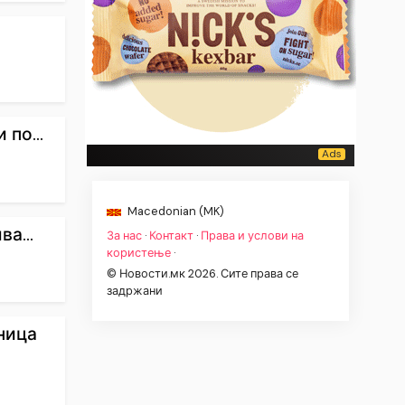
по...
Macedonian (MK)
а...
За нас
·
Контакт
·
Права и услови на
користење
·
© Новости.мк 2026. Сите права се
задржани
ница