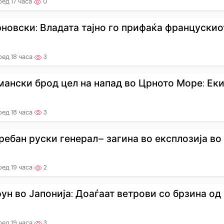
ед 17 часа
0
новски: Владата тајно го прифаќа францускиот 
ед 18 часа
3
мански брод цел на напад во Црното Море: Еки
ед 18 часа
3
ребан руски генерал– загина во експлозија во 
ед 19 часа
2
фун во Јапонија: Доаѓаат ветрови со брзина од н
ед 19 часа
3