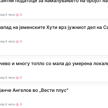
антни податоци за намалувањето на бројот на п
ред 6 часа
0
напад на јеменските Хути врз јужниот дел на Сау
ред 6 часа
0
чево и многу топло со мала до умерена локална
ред 6 часа
0
јанче Ангелов во „Вести плус“
ред 6 часа
0