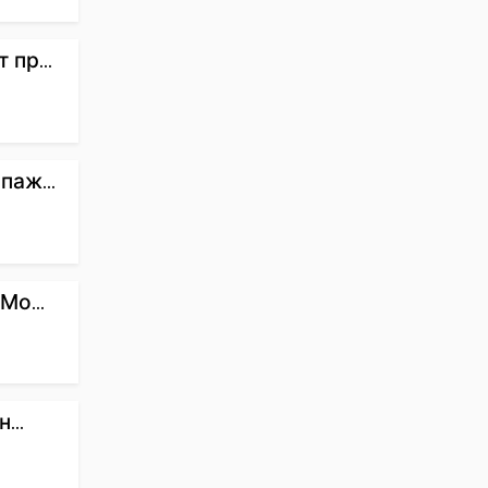
пр...
паж...
Мо...
...