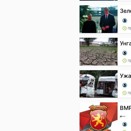
Зел
пр
Унг
пр
Ужа
пр
ВМР
„...