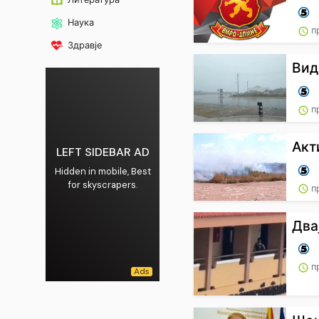
Наука
п
Здравје
Вид
п
Акт
LEFT SIDEBAR AD
Hidden in mobile, Best
for skyscrapers.
п
Два
п