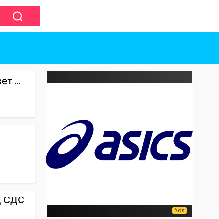
т ...
д СДС