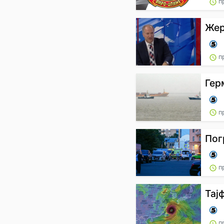
пр
Жер
пр
Гер
пр
Пог
пр
Тај
пр