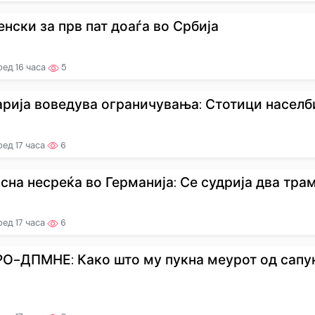
енски за прв пат доаѓа во Србија
ед 16 часа
5
арија воведува ограничувања: Стотици населби 
ед 17 часа
6
сна несреќа во Германија: Се судрија два трамв
ед 17 часа
6
О-ДПМНЕ: Како што му пукна меурот од сапу