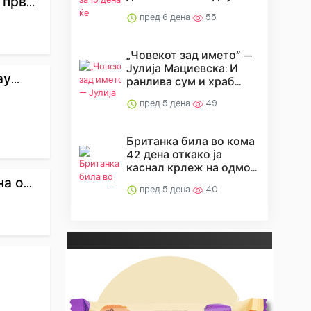
рв...
пред 6 дена
55
„Човекот зад името“ —
Јулија Мациевска: И
...
ранлива сум и храб...
пред 5 дена
49
Британка била во кома
42 дена откако ја
каснал крлеж на одмо...
 о...
пред 5 дена
40