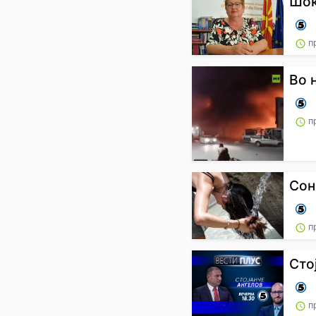
Шок
п
Во 
п
Сон
п
Сто
п