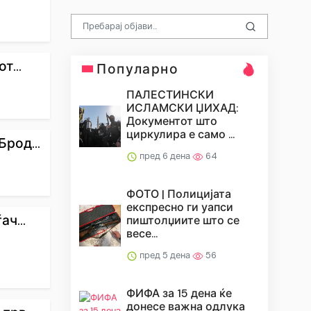
т...
Популарно
ПАЛЕСТИНСКИ
ИСЛАМСКИ ЏИХАД:
Документот што
циркулира е само ...
род...
пред 6 дена
64
ФОТО | Полицијата
експресно ги уапси
ч...
пиштолџиите што се
весе...
пред 5 дена
56
ФИФА за 15 дена ќе
донесе важна одлука