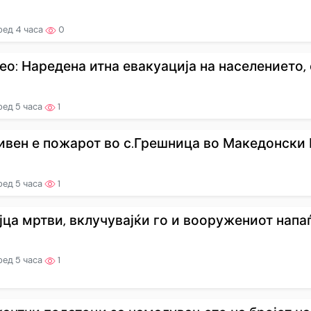
ред 4 часа
0
ео: Наредена итна евакуација на населението, о
ред 5 часа
1
ивен е пожарот во с.Грешница во Македонски Б
ред 5 часа
1
јца мртви, вклучувајќи го и вооружениот напаѓа
ред 5 часа
1