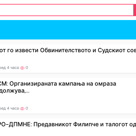
от го извести Обвинителството и Судскиот сове
ред 4 часа
0
М: Организираната кампања на омраза
должува,...
ред 4 часа
0
О-ДПМНЕ: Предавникот Филипче и талогот о