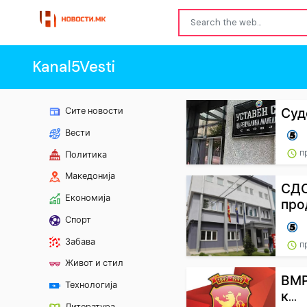
Kanal5Vesti
Суд
Сите новости
Вести
п
Политика
Македонија
СДС
Економија
про
Спорт
Забава
п
Живот и стил
ВМР
Технологија
к...
Литература