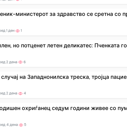
еник-министерот за здравство се сретна со пр
ед 1 ден
1
лен, но потценет летен деликатес: Пченката го п
ред 2 дена
6
 случај на Западнонилска треска, тројца пациен
ред 2 дена
4
годишен охриѓанец седум години живее со пумп
ред 4 дена
5