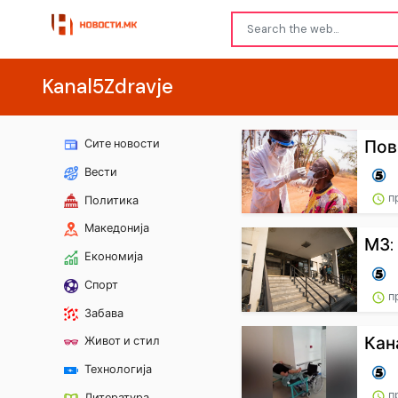
Kanal5Zdravje
Пов
Сите новости
Вести
п
Политика
Македонија
МЗ:
Економија
Спорт
п
Забава
Кан
Живот и стил
Технологија
пр
Литература