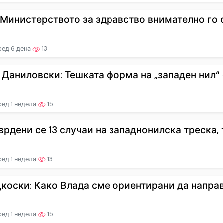
 Министерството за здравство внимателно го с
ред 6 дена
13
 Даниловски: Тешката форма на „западен нил“ е 
ед 1 недела
15
врдени се 13 случаи на западнонилска треска, т
ед 1 недела
13
коски: Како Влада сме ориентирани да направи
ед 1 недела
15