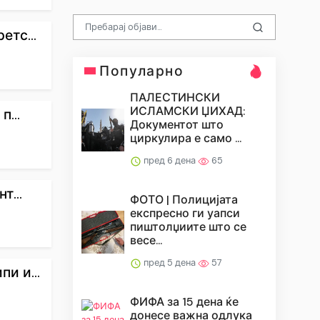
етс...
Популарно
ПАЛЕСТИНСКИ
ИСЛАМСКИ ЏИХАД:
...
Документот што
циркулира е само ...
пред 6 дена
65
т...
ФОТО | Полицијата
експресно ги уапси
пиштолџиите што се
весе...
пред 5 дена
57
и и...
ФИФА за 15 дена ќе
донесе важна одлука