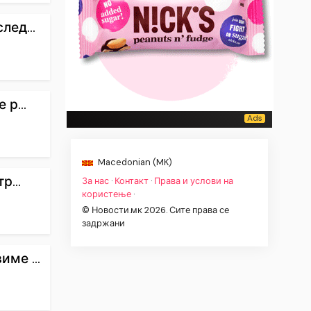
лед...
р...
Macedonian (MK)
р...
За нас
·
Контакт
·
Права и услови на
користење
·
© Новости.мк 2026. Сите права се
задржани
ме ...