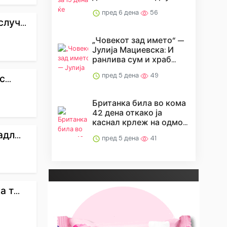
пред 6 дена
56
луч...
„Човекот зад името“ —
Јулија Мациевска: И
ранлива сум и храб...
пред 5 дена
49
...
Британка била во кома
42 дена откако ја
каснал крлеж на одмо...
дл...
пред 5 дена
41
т...