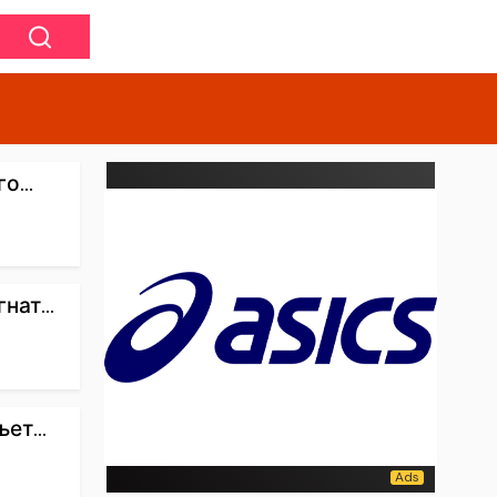
о...
ат...
ет...