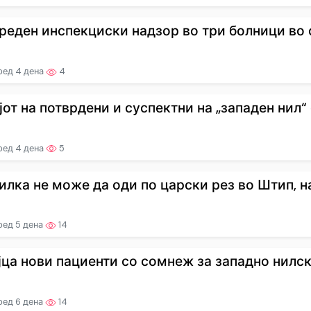
реден инспекциски надзор во три болници во с
ред 4 дена
4
јот на потврдени и суспектни на „западен нил“ с
ред 4 дена
5
илка не може да оди по царски рез во Штип, на
ред 5 дена
14
јца нови пациенти со сомнеж за западно нилска 
ред 6 дена
14