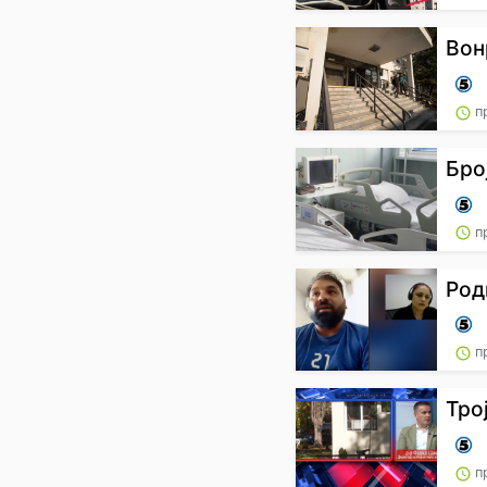
Вон
п
Бро
п
Род
п
Тро
п