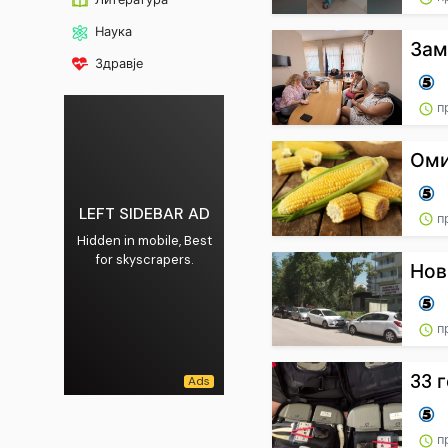
Наука
Зам
Здравје
пр
Оми
LEFT SIDEBAR AD
п
Hidden in mobile, Best
for skyscrapers.
Нов
п
33 
п