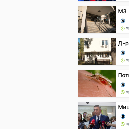
МЗ:
п
Д-р
пр
Пот
пр
Миц
пр