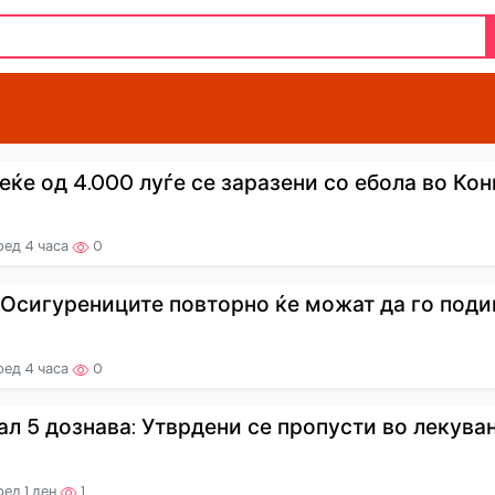
еќе од 4.000 луѓе се заразени со ебола во Конг
ред 4 часа
0
 Осигурениците повторно ќе можат да го подигн
ред 4 часа
0
ал 5 дознава: Утврдени се пропусти во лекувањ
ед 1 ден
1