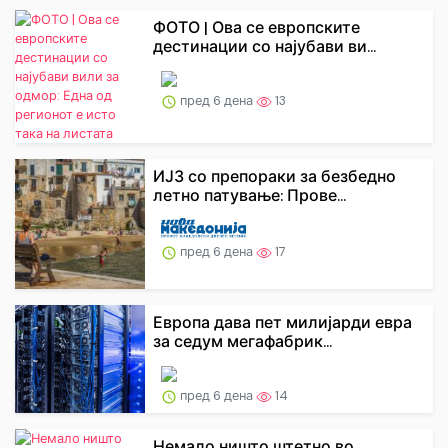
ФОТО | Ова се европските
дестинации со најубави ви...
пред 6 дена
13
ИЈЗ со препораки за безбедно
летно патување: Прове...
пред 6 дена
17
Европа дава пет милијарди евра
за седум мегафабрик...
пред 6 дена
14
Немало ништо штетно во