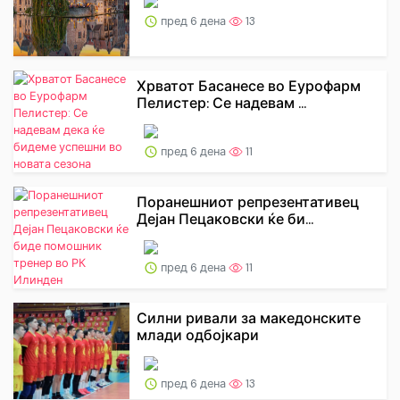
пред 6 дена
13
Хрватот Басанесе во Еурофарм
Пелистер: Се надевам ...
пред 6 дена
11
Поранешниот репрезентативец
Дејан Пецаковски ќе би...
пред 6 дена
11
Силни ривали за македонските
млади одбојкари
пред 6 дена
13