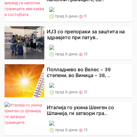
пред 6 дена
11
ИЈЗ со препораки за заштита на
здравјето при патув...
пред 6 дена
13
Попладнево во Велес – 39
степени, во Виница – 38, ...
пред 6 дена
12
Италија го укина Шенген со
Шпанија, ги затвори гра...
пред 6 дена
13