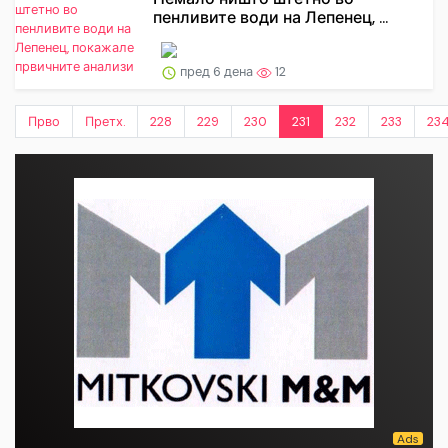
пенливите води на Лепенец, ...
пред 6 дена
12
Прво
Претх.
228
229
230
231
232
233
23