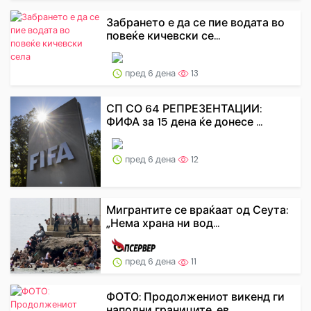
Забрането е да се пие водата во
повеќе кичевски се...
пред 6 дена
13
СП СО 64 РЕПРЕЗЕНТАЦИИ:
ФИФА за 15 дена ќе донесе ...
пред 6 дена
12
Мигрантите се враќаат од Сеута:
„Нема храна ни вод...
пред 6 дена
11
ФОТО: Продолжениот викенд ги
наполни границите, ев...