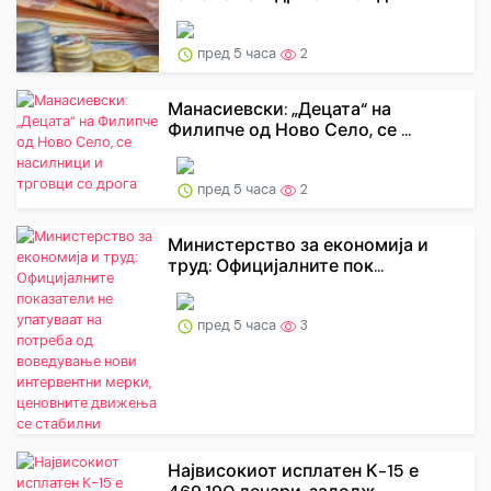
пред 5 часа
2
Манасиевски: „Децата“ на
Филипче од Ново Село, се ...
пред 5 часа
2
Министерство за економија и
труд: Официјалните пок...
пред 5 часа
3
Највисокиот исплатен К-15 е