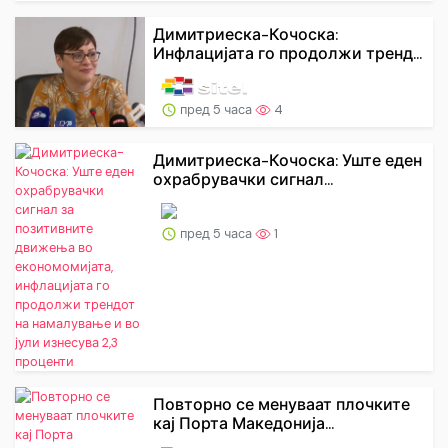
Димитриеска-Кочоска:
Инфлацијата го продолжи тренд...
пред 5 часа
4
Димитриеска-Кочоска: Уште еден
охрабрувачки сигнал...
пред 5 часа
1
Повторно се менуваат плочките
кај Порта Македонија...