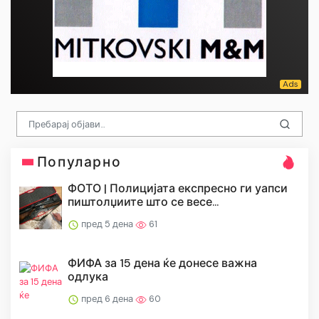
Популарно
ФОТО | Полицијата експресно ги уапси
пиштолџиите што се весе...
пред 5 дена
61
ФИФА за 15 дена ќе донесе важна
одлука
пред 6 дена
60