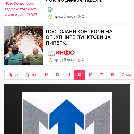
469.190 денари, задолж...
пред 5 часа
2
ПОСТОЈАНИ КОНТРОЛИ НА
ОТКУПНИТЕ ПУНКТОВИ ЗА
ПИПЕРК...
пред 5 часа
3
Прво
Претх.
12
13
14
15
16
17
18
Следн