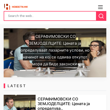
СЕРАФИМОВСКИ СО
ЗЕМЈОДЕЛЦИТЕ: Цената ја
определуваат пазарните услови, но
Previous
Next
начинот на кој се одвива откупот
мора да биде законски
LATEST
СЕРАФИМОВСКИ СО
ЗЕМЈОДЕЛЦИТЕ: Цената ја
определува...