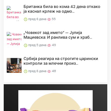
Британка била во кома 42 дена откако
ја каснал крлеж на одмо...
пред 6 дена
55
„Човекот зад името“ — Јулија
Мациевска: И ранлива сум и храб...
пред 5 дена
49
Србија реагира на строгите царински
контроли за млечни произ...
пред 6 дена
48