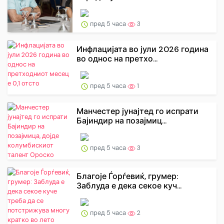
пред 5 часа
3
Инфлацијата во јули 2026 година
во однос на претхо...
пред 5 часа
1
Манчестер јунајтед го испрати
Бајиндир на позајмиц...
пред 5 часа
3
Благоје Ѓорѓевиќ, грумер:
Заблуда е дека секое куч...
пред 5 часа
2