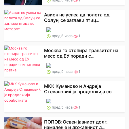
пред 5 часа
1
Авион не успеа да полета од
Солун, се заглави птиц...
пред 5 часа
1
Москва го стопира транзитот на
месо од ЕУ поради с...
пред 5 часа
1
МКК Куманово и Андреја
Стевановиќ ја продолжија со...
пред 5 часа
1
ПОПОВ: Освен јавниот долг,
намален е и државниот д...