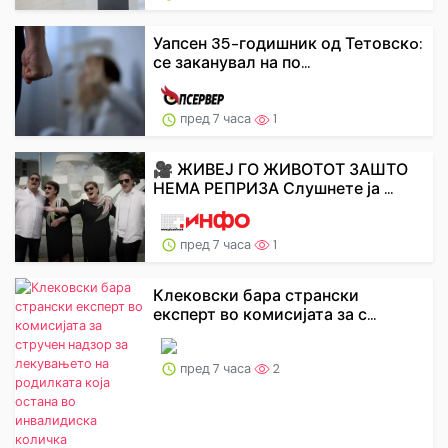
Уапсен 35-годишник од Тетовскo:
се заканувал на по...
пред 7 часа
1
🎥 ЖИВЕЈ ГО ЖИВОТОТ ЗАШТО
НЕМА РЕПРИЗА Слушнете ја ...
пред 7 часа
1
Клековски бара странски
експерт во комисијата за с...
пред 7 часа
2