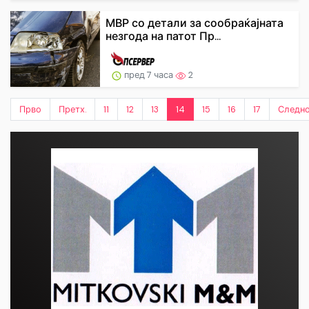
МВР со детали за сообраќајната
незгода на патот Пр...
пред 7 часа
2
Прво
Претх.
11
12
13
14
15
16
17
Следн