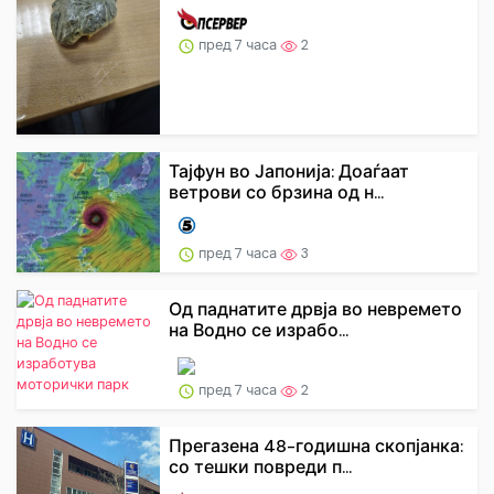
пред 7 часа
2
Тајфун во Јапонија: Доаѓаат
ветрови со брзина од н...
пред 7 часа
3
Од паднатите дрвја во невремето
на Водно се израбо...
пред 7 часа
2
Прегазена 48-годишна скопјанка:
со тешки повреди п...