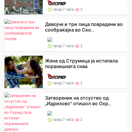
пред 7 часа
2
Девојче и три лица повредени во
сообраќајка во Ско...
пред 7 часа
2
Жена од Струмица ја истепала
поранешната снаа
пред 7 часа
2
Затвореник на отсуство од
„Идризово“ отишол во Охр...
пред 7 часа
2