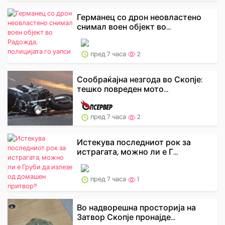
Германец со дрон неовластено
снимал воен објект во...
пред 7 часа
2
Сообраќајна незгода во Скопје:
тешко повреден мото...
пред 7 часа
2
Истекува последниот рок за
истрагата, можно ли е Г...
пред 7 часа
1
Во надворешна просторија на
Затвор Скопје пронајде...