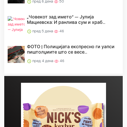
пред 6 дена
50
„Човекот зад името“ — Јулија
Мациевска: И ранлива сум и храб...
пред 5 дена
46
ФОТО | Полицијата експресно ги уапси
пиштолџиите што се весе...
пред 4 дена
46