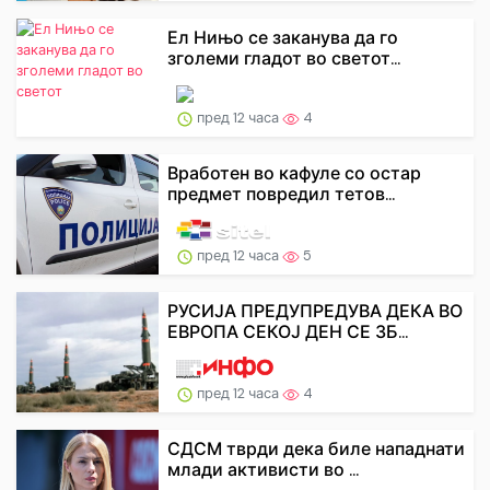
Ел Нињо се заканува да го
зголеми гладот во светот...
пред 12 часа
4
Вработен во кафуле со остар
предмет повредил тетов...
пред 12 часа
5
РУСИЈА ПРЕДУПРЕДУВА ДЕКА ВО
ЕВРОПА СЕКОЈ ДЕН СЕ ЗБ...
пред 12 часа
4
СДСМ тврди дека биле нападнати
млади активисти во ...