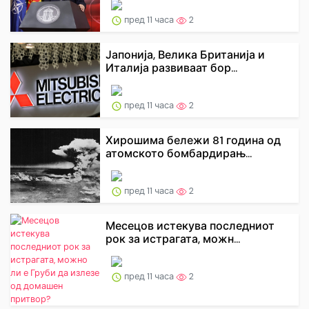
пред 11 часа
2
Јапонија, Велика Британија и
Италија развиваат бор...
пред 11 часа
2
Хирошима бележи 81 година од
атомското бомбардирањ...
пред 11 часа
2
Месецов истекува последниот
рок за истрагата, можн...
пред 11 часа
2