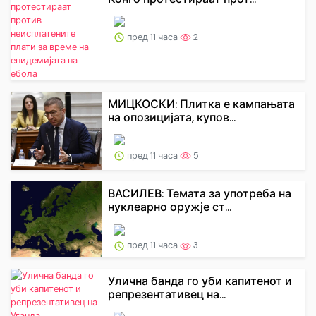
пред 11 часа
2
МИЦКОСКИ: Плитка е кампањата
на опозицијата, купов...
пред 11 часа
5
ВАСИЛЕВ: Темата за употреба на
нуклеарно оружје ст...
пред 11 часа
3
Улична банда го уби капитенот и
репрезентативец на...