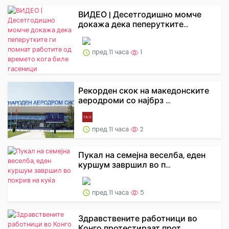
ВИДЕО | Десетгодишно момче
докажа дека пеперутките...
пред 11 часа
1
Рекорден скок на македонските
аеродроми со најбрз ...
пред 11 часа
2
Пукал на семејна веселба, еден
куршум завршил во п...
пред 11 часа
5
Здравствените работници во
Конго протестираат прот...