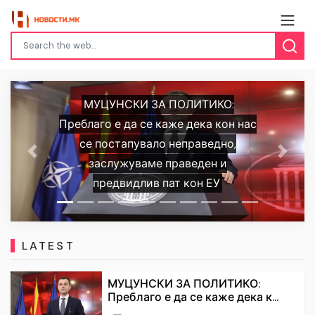
МУЦУНСКИ ЗА ПОЛИТИКО:
Преблаго е да се каже дека кон нас
се постапувало неправедно,
Previous
Next
заслужуваме праведен и
предвидлив пат кон ЕУ
LATEST
МУЦУНСКИ ЗА ПОЛИТИКО:
Преблаго е да се каже дека к...