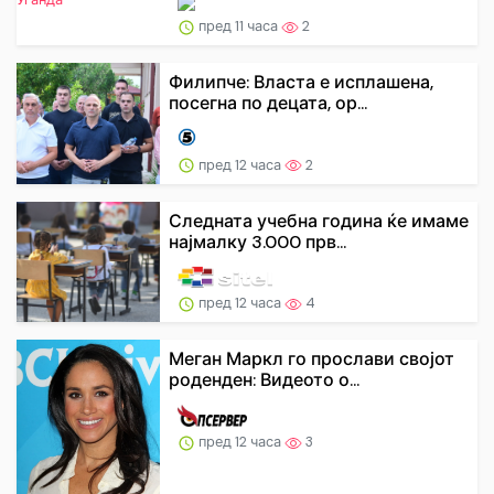
пред 11 часа
2
Филипче: Власта е исплашена,
посегна по децата, ор...
пред 12 часа
2
Следната учебна година ќе имаме
најмалку 3.000 прв...
пред 12 часа
4
Меган Маркл го прослави својот
роденден: Видеото о...
пред 12 часа
3