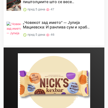
пиштолџиите што се весе...
пред 5 дена
47
„Човекот зад името“ — Јулија
Мациевска: И ранлива сум и храб...
пред 5 дена
46